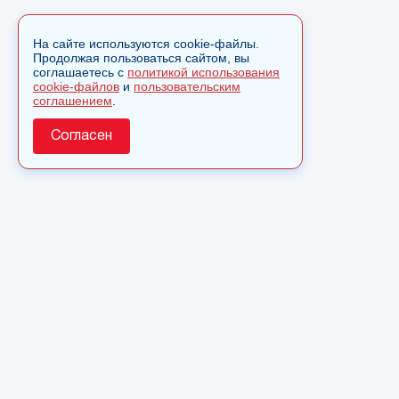
На сайте используются cookie-файлы.
Продолжая пользоваться сайтом, вы
соглашаетесь с
политикой использования
cookie-файлов
и
пользовательским
соглашением
.
Согласен
О сайте
© 2025 Сетевое издание «Monavista» зарегистрировано в
Федеральной службе по надзору в сфере связи,
информационных технологий и массовых коммуникаций
(Роскомнадзор) 15 августа 2016 года. Свидетельство о