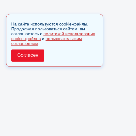
На сайте используются cookie-файлы.
Продолжая пользоваться сайтом, вы
соглашаетесь с
политикой использования
cookie-файлов
и
пользовательским
соглашением
.
Согласен
О сайте
© 2025 Сетевое издание «Monavista» зарегистрировано 
по надзору в сфере связи, информационных технологий 